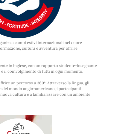
anizza campi estivi internazionali nel cuore
 formazione, cultura e avventura per offrire
ente in inglese, con un rapporto studente-insegnante
za e il coinvolgimento di tutti in ogni momento.
frire un percorso a 360°. Attraverso la lingua, gli
iche del mondo anglo-americano, i partecipanti
nuova cultura e a familiarizzare con un ambiente