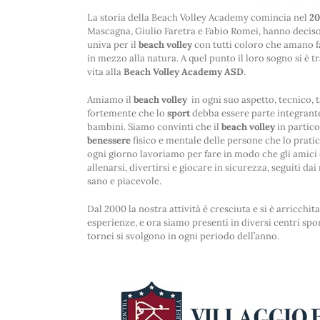
La storia della Beach Volley Academy comincia nel
20
Mascagna, Giulio Faretra e Fabio Romei, hanno deciso 
univa per il
beach volley
con tutti coloro che amano far
in mezzo alla natura. A quel punto il loro sogno si è t
vita alla
Beach Volley Academy ASD
.
Amiamo il
beach volley
in ogni suo aspetto, tecnico, 
fortemente che lo
sport
debba essere parte integrante 
bambini. Siamo convinti che il
beach volley
in partico
benessere
fisico e mentale delle persone che lo pratican
ogni giorno lavoriamo per fare in modo che gli amici 
allenarsi, divertirsi e giocare in sicurezza, seguiti da
sano e piacevole.
Dal 2000 la nostra attività è cresciuta e si è arricchit
esperienze, e ora siamo presenti in diversi centri sport
tornei si svolgono in ogni periodo dell’anno.