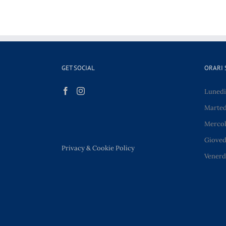
GET SOCIAL
ORARI 
Lunedì 
Martedì
Mercole
Giovedì
Privacy & Cookie Policy
Venerdì