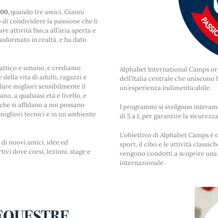
00,
quando tre amici, Gianni
di condividere la passione che li
e attività fisica all’aria aperta e
rasformato in realtà, e ha dato
tattico e umano, e crediamo
Alphabet International Camps org
della vita di adulti, ragazzi e
dell’Italia centrale che uniscono
lare migliori sensibilmente il
un’esperienza indimenticabile.
o, a qualsiasi età e livello, e
che si affidano a noi possano
I programmi si svolgono interam
i migliori tecnici e in un ambiente
di 5 a 1, per garantire la sicurez
L’obiettivo di Alphabet Camps è of
a di nuovi amici, idee ed
sport, il cibo e le attività class
ivi dove corsi, lezioni, stage e
vengono condotti a scoprire una 
internazionale.