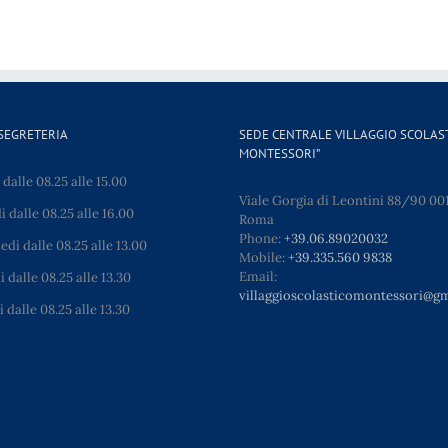
SEGRETERIA
SEDE CENTRALE VILLAGGIO SCOLAST
MONTESSORI”
dalle 08.25 alle 15.00
Viale Gorgia di Leontini 88/90 00
 dalle 08.25 alle 16.00
Roma
Phone:
+39.06.89020032
dì dalle 08.25 alle 13.00
Mobile:
+39.335.560 9838
Email:
 dalle 08.25 alle 13.30
villaggioscolasticomontessori@g
 dalle 08.25 alle 13.30